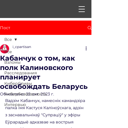
Пост
Все
i_cpartisan
Все
Кабанчук о том, как
Взломы
полк Калиновского
Расследования
планирует
КиберСливы
освобождать Беларусь
Обновлено:
Кибербезопасность
22 окт. 2023 г.
Вадзім Кабанчук, намеснік камандзіра 
Интервью
палка імя Кастуся Каліноўскага, адзін 
з заснавальнікаў "Супраціў" у эфіры 
Еўрарадыё адказвае на вострыя 