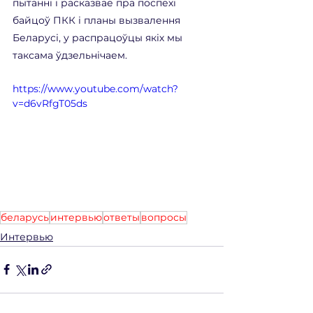
пытанні і расказвае пра поспехі 
байцоў ПКК і планы вызвалення 
Беларусі, у распрацоўцы якіх мы 
таксама ўдзельнічаем. 
https://www.youtube.com/watch?
v=d6vRfgT05ds
беларусь
интервью
ответы
вопросы
Интервью