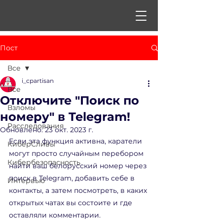
Пост
Все
i_cpartisan
Все
Отключите "Поиск по
Взломы
номеру" в Telegram!
Расследования
Обновлено:
23 окт. 2023 г.
Если эта функция активна, каратели 
КиберСливы
могут просто случайным перебором 
Кибербезопасность
найти ваш белорусский номер через 
поиск в Telegram, добавить себе в 
Интервью
контакты, а затем посмотреть, в каких 
открытых чатах вы состоите и где 
оставляли комментарии.