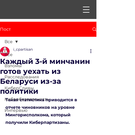
Пост
Все
i_cpartisan
Все
Каждый 3-й минчанин
Взломы
готов уехать из
Расследования
Беларуси из-за
КиберСливы
политики
Кибербезопасность
Такая статистика приводится в 
отчете чиновников на уровне 
Интервью
Мингорисполкома, который 
получили Киберпартизаны. 