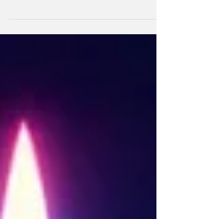
— крупнейшего поставщика в РФ нейлоновых
нитей, из которых делается обшивка касок и
бронежилеты для кацапской армии. 👊💥
Кибератака на Химволокно — подробности
Предприятие Химволокно было выбрано в
качестве цели для атаки по режиму Лукашенко,
поскольку завод регулярно обходит санкции
Евросоюза и поставляет техническую
полиамидную нить в РФ . Там этот материал
используется для производства тканей военного
назначения (бронежилетов,