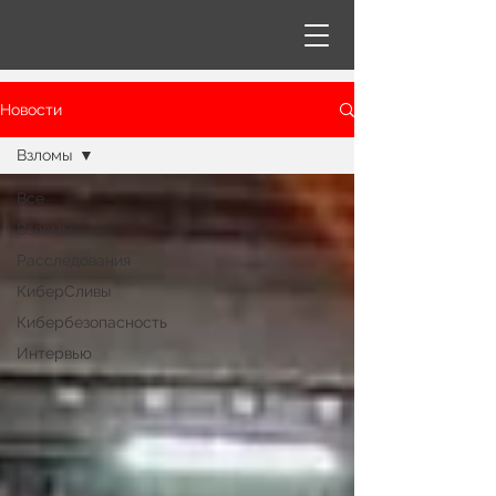
Новости
Взломы
Все
Взломы
Расследования
КиберСливы
Кибербезопасность
Интервью