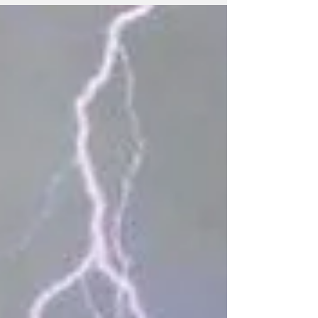
пособничество режиму Лукашенко и участие в
производстве военных снарядов для российского
агрессора....