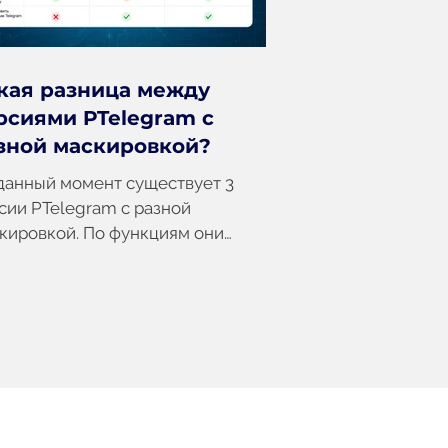
кая разница между
рсиями PTelegram с
зной маскировкой?
данный момент существует 3
сии PTelegram с разной
кировкой. По функциям они
нтичны, но различаются способом
ановки, иконками и отображением
ди программ телефона. 1️⃣
legram с маскировкой под
egram с официального сайта
сенджера. 🔹 Имеет такую же
нку, как Телеграм с официального
та мессенджера. 🔹 В Google Play