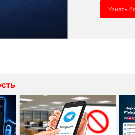
Узнать б
сть