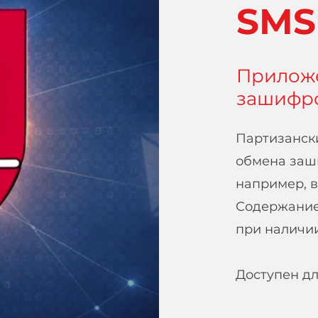
SMS
Прилож
зашифр
Партизанск
обмена заш
например, в
Содержание
при наличи
Доступен д