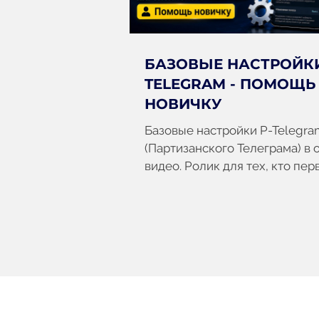
БАЗОВЫЕ НАСТРОЙКИ
TELEGRAM - ПОМОЩЬ
НОВИЧКУ
Базовые настройки P-Telegra
(Партизанского Телеграма) в
видео. Ролик для тех, кто пер
установил мессенджер и хоч
разобраться с основами. Оста
вопросы? Пишите в наш бот
техподдержки @partisan_tele
или в комментариях.