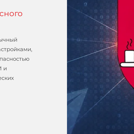
сного
бычный
астройками,
опасностью
И и
еских