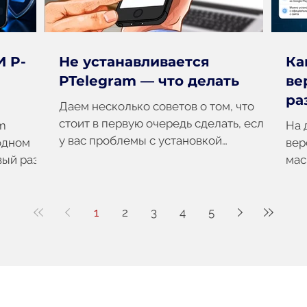
 P-
Не устанавливается
Ка
PTelegram — что делать
ве
ра
Даем несколько советов о том, что
стоит в первую очередь сделать, если
m
На 
у вас проблемы с установкой
 одном
вер
PTelegram. 1️⃣ Установите apk файл
вый раз
мас
PTelegram с другой версией
ет
иде
маскировки. PTelegram конфликтует с
лись
уст
той версией Telegram, под которую
сре
1
2
3
4
5
маскируется. Например, если
gram_bot
PTe
возникли проблемы с
Tel
PTelegram_GooglePlay.apk
мес
(маскируется под Telegram с Google
ико
Play), скачайте и установите
сай