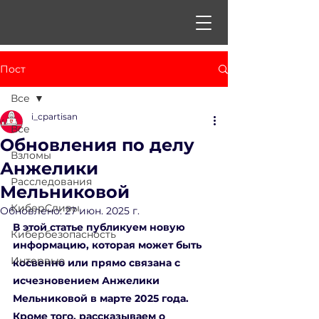
Пост
Все
i_cpartisan
Все
Обновления по делу
Взломы
Анжелики
Расследования
Мельниковой
КиберСливы
Обновлено:
27 июн. 2025 г.
В этой статье публикуем новую 
Кибербезопасность
информацию, которая может быть 
Интервью
косвенно или прямо связана с 
исчезновением Анжелики 
Мельниковой в марте 2025 года. 
Кроме того, рассказываем о 