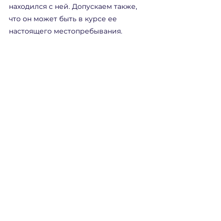
находился с ней. Допускаем также, 
что он может быть в курсе ее 
настоящего местопребывания.
Что с фондом "Białoruś 
Liberty"
С мая 2025 года, 
как мы и писали 
ранее
, контроль над фондом "Białoruś 
Liberty" восстановлен. Назначен 
новый старшина правления, а также 
разработан новый протокол 
контроля средств, согласно 
которому Юлиана Шеметовец как 
член наблюдательного совета имеет 
регулярный доступ к проверке 