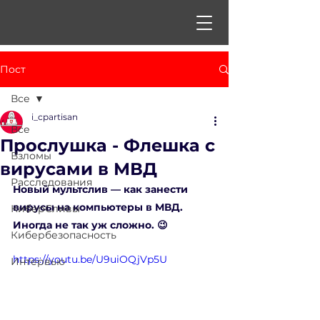
Пост
Все
i_cpartisan
Все
Прослушка - Флешка с
Взломы
вирусами в МВД
Расследования
Новый мультслив — как занести 
вирусы на компьютеры в МВД. 
КиберСливы
Иногда не так уж сложно. 😉
Кибербезопасность
https://youtu.be/U9uiOQjVp5U
Интервью