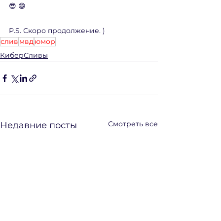
😎 😄
P.S. Скоро продолжение. )
слив
мвд
юмор
КиберСливы
Смотреть все
Недавние посты