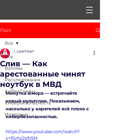
Пост
Все
i_cpartisan
Все
Слив — Как
Взломы
арестованные чинят
Расследования
ноутбук в МВД
КиберСливы
Минутка юмора — встречайте 
новый мультслив. Показываем, 
Кибербезопасность
насколько у карателей всё плохо с 
Интервью
кибербезопасностью.
https://www.youtube.com/watch?
v=f5vhz2s9i5M