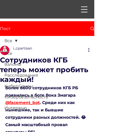
Пост
Все
i_cpartisan
Все
Сотрудников КГБ
Взломы
теперь может пробить
Расследования
каждый!
КиберСливы
Более 8600 сотрудников КГБ РБ 
появились в боте Вока Змагара 
Кибербезопасность
@facement_bot
. Среди них как 
Интервью
нынешние, так и бывшие 
сотрудники разных должностей. 😂 
Самый масштабный провал 