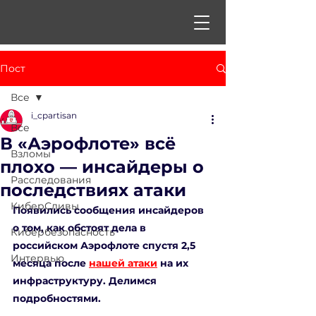
Пост
Все
i_cpartisan
Все
В «Аэрофлоте» всё
Взломы
плохо — инсайдеры о
Расследования
последствиях атаки
КиберСливы
Появились сообщения инсайдеров 
о том, как обстоят дела в 
Кибербезопасность
российском Аэрофлоте спустя 2,5 
Интервью
месяца после 
нашей атаки
 на их 
инфраструктуру. Делимся 
подробностями.