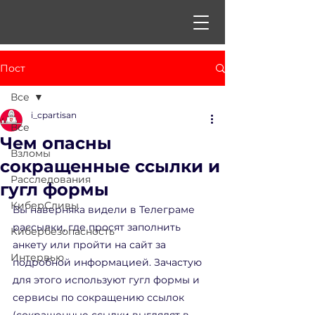
Пост
Все
i_cpartisan
Все
Чем опасны
Взломы
сокращенные ссылки и
Расследования
гугл формы
КиберСливы
Вы наверняка видели в Телеграме 
рассылки, где просят заполнить 
Кибербезопасность
анкету или пройти на сайт за 
Интервью
подробной информацией. Зачастую 
для этого используют гугл формы и 
сервисы по сокращению ссылок 