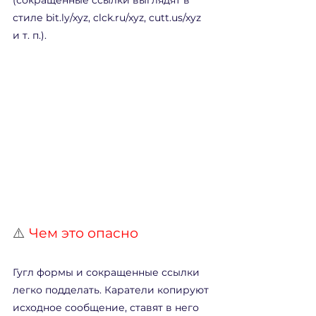
(сокращенные ссылки выглядят в 
стиле bit.ly/xyz, clck.ru/xyz, cutt.us/xyz 
и т. п.). 
⚠️ 
Чем это опасно
Гугл формы и сокращенные ссылки 
легко подделать. Каратели копируют 
исходное сообщение, ставят в него 