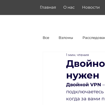
Главная
О нас
Новости
Все
Взломы
Расследова
1 мин. чтения
Двойной
нужен
Двойной VPN 
подключаетесь к
когда за вами 