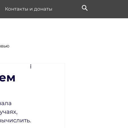
Контакты и донаты
рвью
чем
чала 
учаях, 
вычислить.