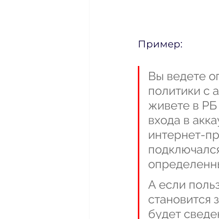
Пример:
Вы ведете о
политики с 
живете в РБ
входа в акка
интернет-пр
подключался
определенны
А если поль
становится з
будет сведен