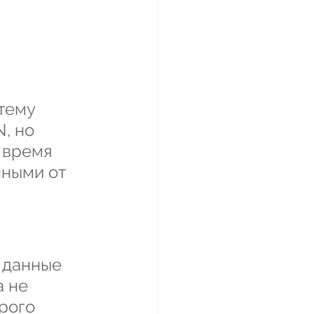
тему 
, но 
 время 
нными от 
 данные 
 не 
рого 