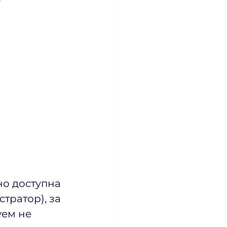
но доступна 
тратор), за 
ем не 