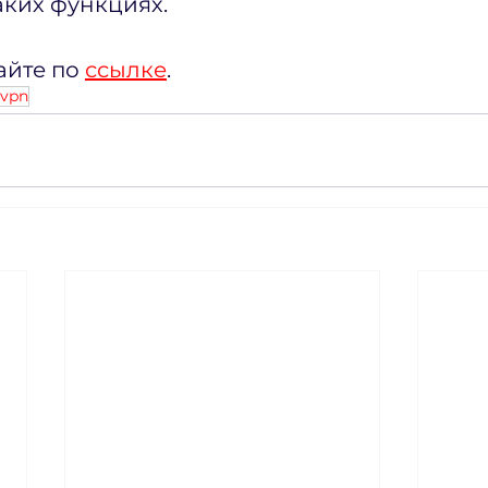
аких функциях.
йте по 
ссылке
.
vpn