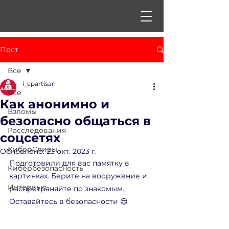
Пост
Все
i_cpartisan
Все
Как анонимно и
Взломы
безопасно общаться в
Расследования
соцсетях
КиберСливы
Обновлено:
23 окт. 2023 г.
Подготовили для вас памятку в 
Кибербезопасность
картинках. Берите на вооружение и 
Интервью
распротраняйте по знакомым. 
Оставайтесь в безопасности 😌