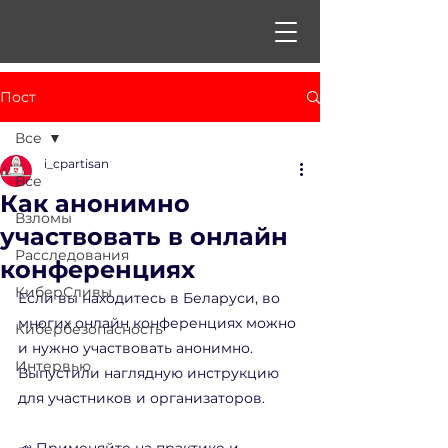
Пост
Все
i_cpartisan
Все
Как анонимно
Взломы
участвовать в онлайн
Расследования
конференциях
КиберСливы
Если вы находитесь в Беларуси, во 
многих онлайн конференциях можно 
Кибербезопасность
и нужно участвовать анонимно. 
Интервью
Выпустили наглядную инструкцию 
для участников и организаторов.