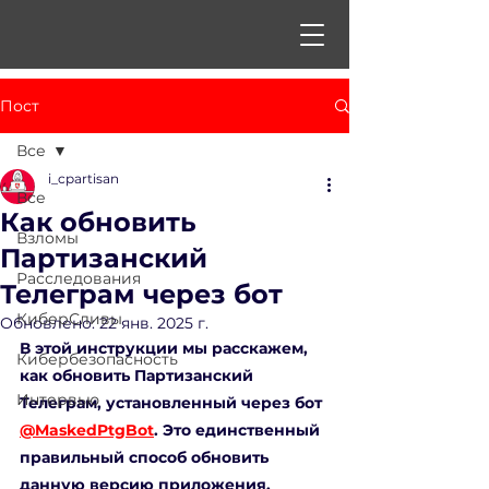
Пост
Все
i_cpartisan
Все
Как обновить
Взломы
Партизанский
Расследования
Телеграм через бот
КиберСливы
Обновлено:
22 янв. 2025 г.
В этой инструкции мы расскажем, 
Кибербезопасность
как обновить Партизанский 
Интервью
Телеграм, установленный через бот 
@MaskedPtgBot
. Это единственный 
правильный способ обновить 
данную версию приложения.