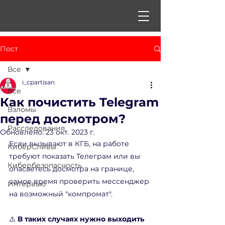
Пост
Все
i_cpartisan
Все
Как почистить Telegram
Взломы
перед досмотром?
Расследования
Обновлено:
23 окт. 2023 г.
Если вызывают в КГБ, на работе 
КиберСливы
требуют показать Телеграм или вы 
Кибербезопасность
опасаетесь досмотра на границе, 
самое время проверить мессенджер 
Интервью
на возможный "компромат".
⚠️ 
В таких случаях нужно выходить 