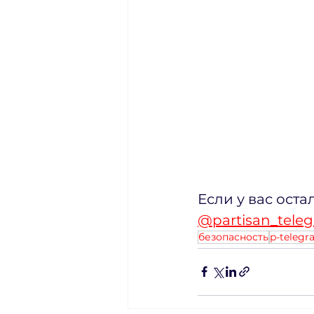
Если у вас оста
@partisan_tele
безопасность
p-teleg