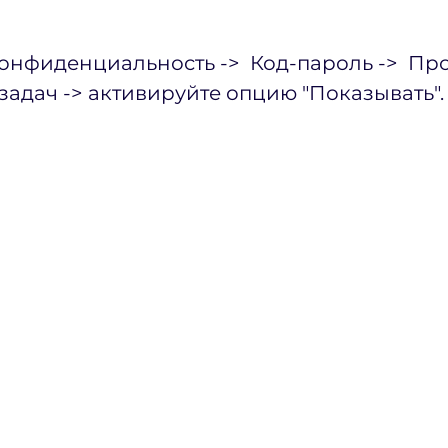
Конфиденциальность ->  Код-пароль ->  Пр
адач -> активируйте опцию "Показывать".