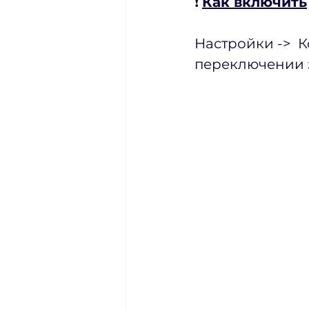
❗️ 
Как включить
Настройки ->  
переключении з