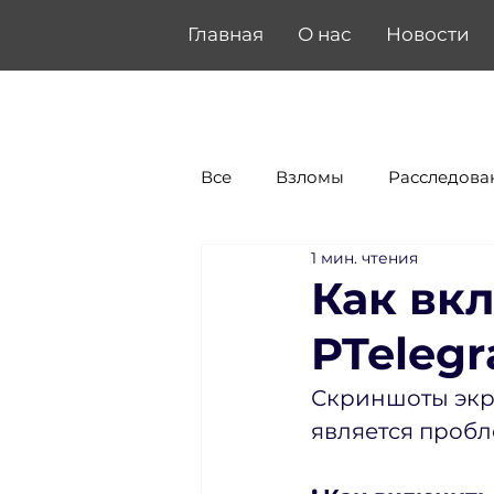
Главная
О нас
Новости
Все
Взломы
Расследова
1 мин. чтения
Как вк
PTeleg
Скриншоты экра
является пробл