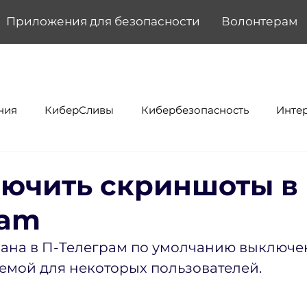
Приложения для безопасности
Волонтерам
ния
КиберСливы
Кибербезопасность
Инте
лючить скриншоты в
ram
на в П-Телеграм по умолчанию выключены
емой для некоторых пользователей.