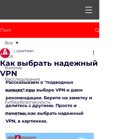
Пост
Все
i_cpartisan
Все
Как выбрать надежный
Взломы
VPN
Расследования
Рассказываем о "подводных 
камнях" при выборе VPN и даем 
КиберСливы
рекомендации. Берите на заметку и 
Кибербезопасность
делитесь с другими. Просто и 
понятно, как выбрать надежный 
Интервью
VPN, в картинках.