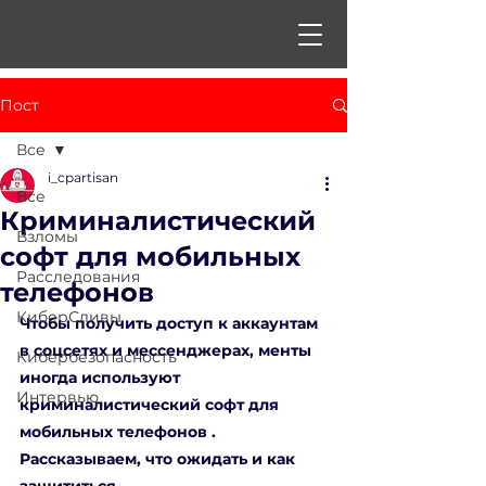
Пост
Все
i_cpartisan
Все
Криминалистический
Взломы
софт для мобильных
Расследования
телефонов
КиберСливы
Чтобы получить доступ к аккаунтам 
в соцсетях и мессенджерах, менты 
Кибербезопасность
иногда используют 
Интервью
криминалистический софт для 
мобильных телефонов . 
Рассказываем, что ожидать и как 