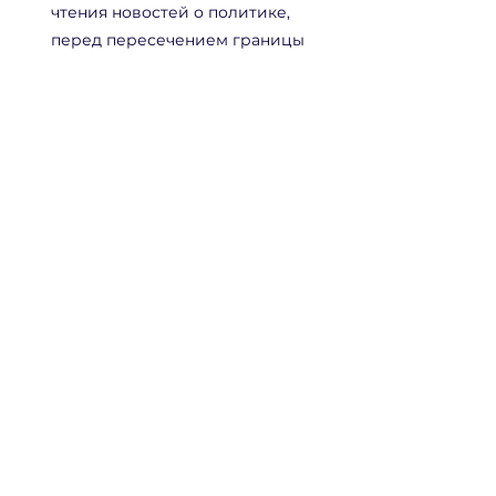
чтения новостей о политике, 
перед пересечением границы 
или потенциальными обысками.
Регулярно обновляйте 
операционную систему телефона.
Пользуйтесь смартфонами 
последних поколений.
Лучше показывать чистый телефон, 
хоть это и может вызвать больше 
вопросов, чем вручать карателям 
данные, которые могут использовать 
как повод лишить вас свободы.
безопасность
телефон
репрессии
Кибербезопасность