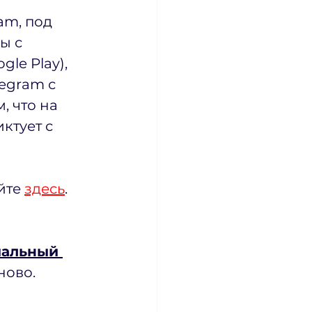
am, под 
ы с 
le Play), 
egram с 
, что на 
ктует с 
те 
здесь
.
иальный 
ново.