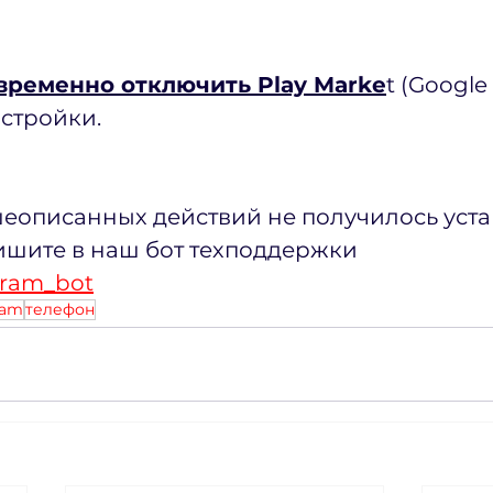
временно отключить Play Marke
t (Google
астройки.
еописанных действий не получилось уста
шите в наш бот техподдержки 
gram_bot
ram
телефон