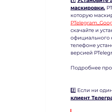
1️⃣ 
Установите 
маскировки.
PT
которую маскир
PTelegram_Goog
скачайте и уста
официального са
телефоне устано
версией PTeleg
Подробнее про 
2️⃣ Если ни оди
клиент Телегр