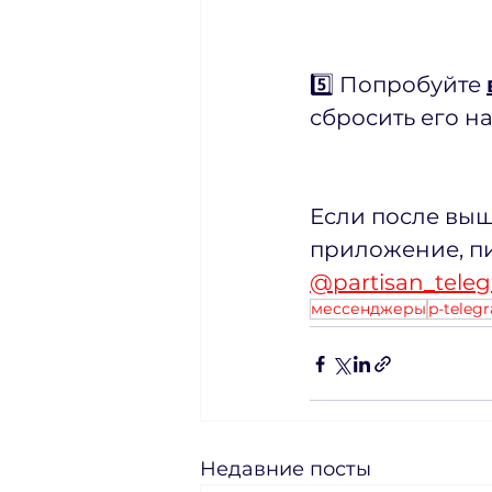
5️⃣ Попробуйте 
сбросить его н
Если после выш
приложение, пи
@partisan_tele
мессенджеры
p-teleg
Недавние посты