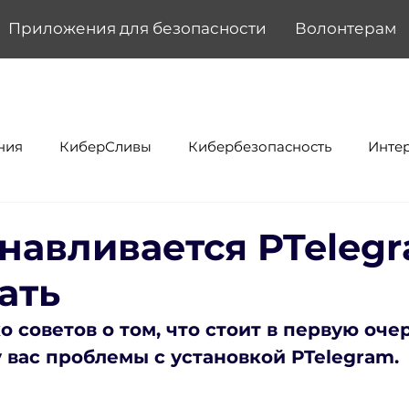
Приложения для безопасности
Волонтерам
ния
КиберСливы
Кибербезопасность
Инте
анавливается PTeleg
ать
 советов о том, что стоит в первую оче
у вас проблемы с установкой PTelegram. 