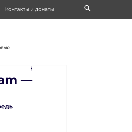
Контакты и донаты
рвью
ram —
редь 