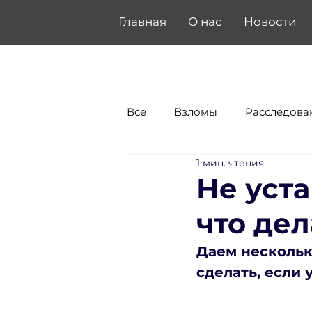
Главная
О нас
Новости
Все
Взломы
Расследова
1 мин. чтения
Не уст
что дел
Даем несколько
сделать, если 