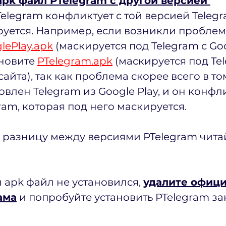
apk файл PTelegram с другой версией 
elegram конфликтует с той версией Telegr
уется. Например, если возникли проблем
lePlay.apk
 (маскируется под Telegram с Goog
новите 
PTelegram.apk
 (маскируется под Tel
йта), так как проблема скорее всего в том
влен Telegram из Google Play, и он конфли
ram, которая под него маскируется.
разницу между версиями PTelegram читай
н apk файл не установился, 
удалите офиц
ама
 и попробуйте установить PTelegram за