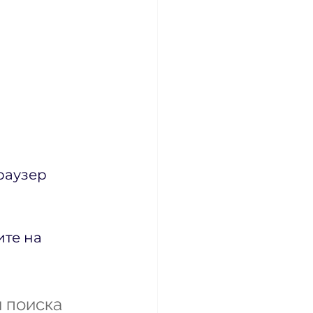
раузер 
те на 
 поиска 