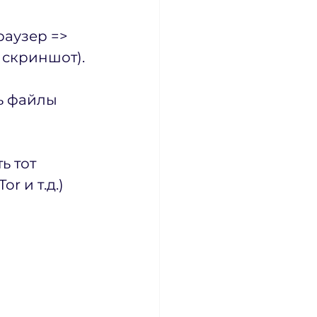
аузер => 
 скриншот).
ь файлы 
ь тот 
r и т.д.)