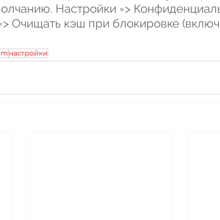
молчанию. Настройки => Конфиденциаль
=> Очищать кэш при блокировке (включи
ram
настройки