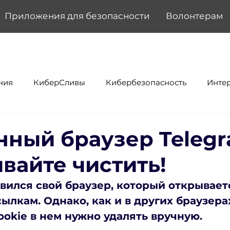
Приложения для безопасности
Волонтерам
ния
КиберСливы
Кибербезопасность
Инте
нный браузер Teleg
вайте чистить!
явился свой браузер, который открывает
ылкам. Однако, как и в других браузерах
ookie в нем нужно удалять вручную.