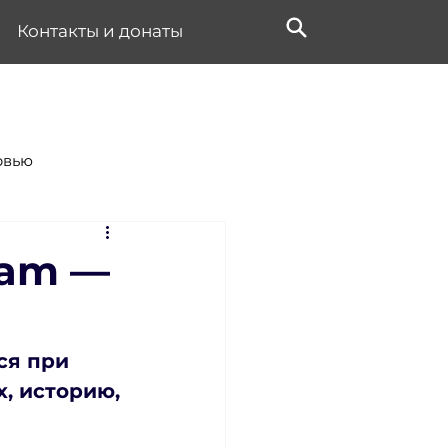
Контакты и донаты
рвью
ram —
ся при 
, историю, 