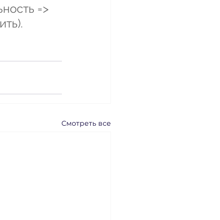
ность => 
ть).
Смотреть все