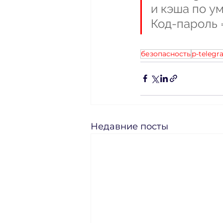
и кэша по у
Код-пароль 
безопасность
p-teleg
Недавние посты