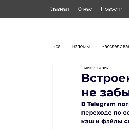
Главная
О нас
Новости
Все
Взломы
Расследова
1 мин. чтения
Встрое
не забы
В Telegram по
переходе по сс
кэш и файлы c