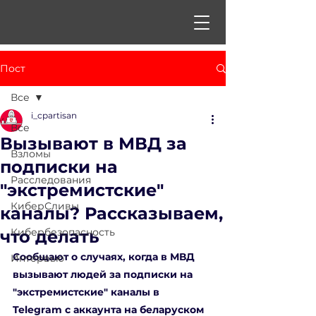
Пост
Все
i_cpartisan
Все
Вызывают в МВД за
Взломы
подписки на
Расследования
"экстремистские"
КиберСливы
каналы? Рассказываем,
Кибербезопасность
что делать
Сообщают о случаях, когда в МВД 
Интервью
вызывают людей за подписки на 
"экстремистские" каналы в 
Telegram с аккаунта на беларуском 