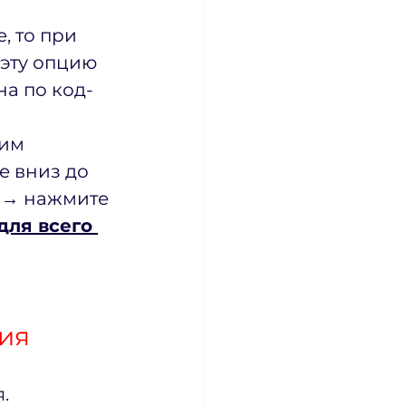
, то при 
эту опцию 
на по код-
им 
 вниз до 
ь → нажмите 
для всего 
ция
.