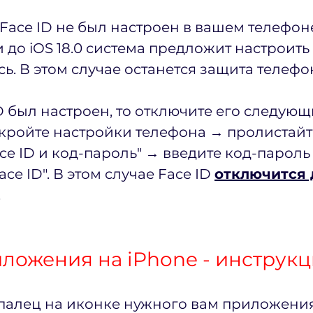
Face ID не был настроен в вашем телефоне
до iOS 18.0 система предложит настроить 
ь. В этом случае останется защита телефо
D был настроен, то отключите его следующ
ткройте настройки телефона → пролистайте
ce ID и код-пароль" → введите код-парол
ce ID". В этом случае Face ID 
отключится 
.
ложения на iPhone - инструк
палец на иконке нужного вам приложения