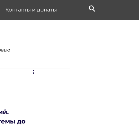
Контакты и донаты
рвью
й. 
темы до 