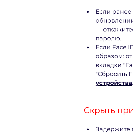
Если ранее 
обновлении 
— откажитес
паролю. 
Если Face I
образом: о
вкладки "Fa
"Сбросить Fa
устройства
Скрыть при
Задержите 