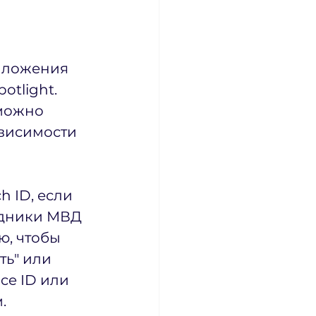
иложения 
otlight. 
можно 
ависимости 
 ID, если 
удники МВД 
, чтобы 
ь" или 
ce ID или 
. 