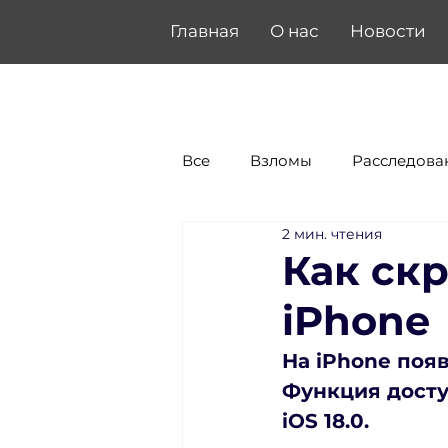
Главная
О нас
Новости
Все
Взломы
Расследова
2 мин. чтения
Как ск
iPhone
На iPhone поя
Функция досту
iOS 18.0.